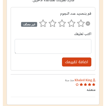
شارك تجربتك لمساعدة الآخرين.
قم بتحديد عدد النجوم
غير مصنّف
اكتب تعليقك
اضافة تقييمك
Khaled King
منذ سنة
منعشه