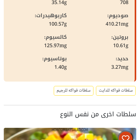
35.14g
708
صوديوم:
كاربوهيدرات:
100.57g
410.21mg
بروتين:
كالسيوم:
125.97mg
10.61g
حديد:
بوتاسيوم:
1.40g
3.27mg
سلطات فواكه للدايت
سلطات فواكه للرجيم
سلطات اخرى من نفس النوع