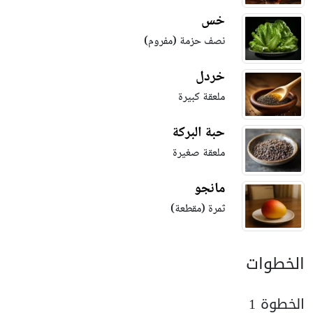
خس
نصف حزمة (مفروم)
خردل
ملعقة كبيرة
حبة البركة
ملعقة صغيرة
مانجو
ثمرة (مقطعة)
الخطوات
الخطوة 1