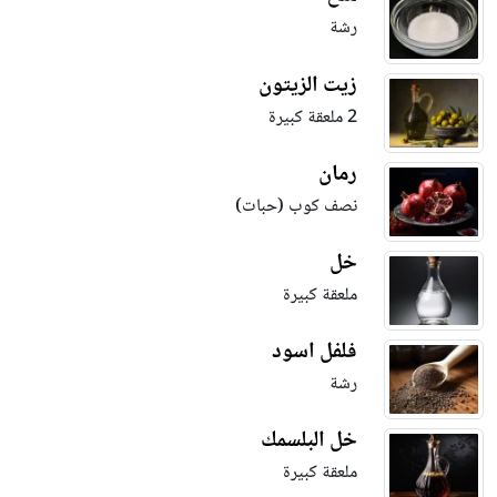
رشة
زيت الزيتون
2 ملعقة كبيرة
رمان
نصف كوب (حبات)
خل
ملعقة كبيرة
فلفل اسود
رشة
خل البلسمك
ملعقة كبيرة