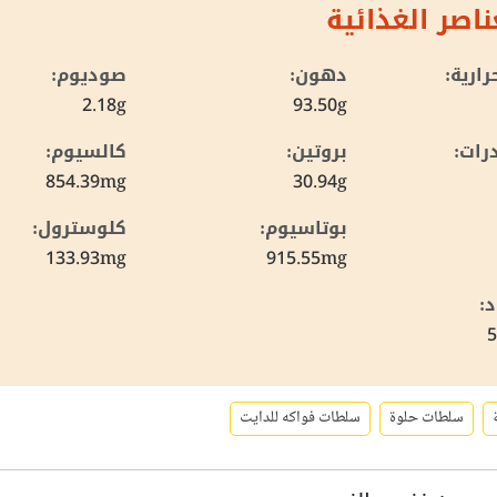
ناصر الغذائية
ارية:
دهون:
صوديوم:
2.18g
93.50g
رات:
بروتين:
كالسيوم:
854.39mg
30.94g
بوتاسيوم:
كلوسترول:
133.93mg
915.55mg
د:
سلطات حلوة
سلطات فواكه للدايت