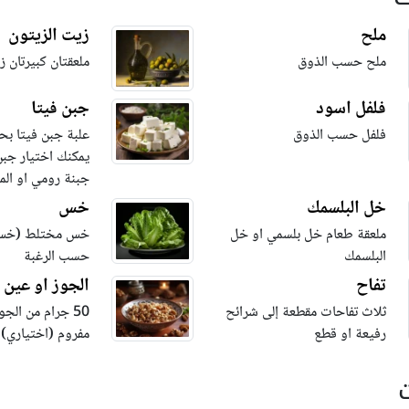
ملح
زيت الزيتون
ملح حسب الذوق
ملعقتان كبيرتان 
فلفل اسود
جبن فيتا
فلفل حسب الذوق
يمكنك اختيار جب
جبنة رومي او المو
خل البلسمك
خس
ملعقة طعام خل بلسمي او خل
خس مختلط (خس 
البلسمك
حسب الرغبة
تفاح
الجوز او عين 
ثلاث تفاحات مقطعة إلى شرائح
50 جرام من الجو
رفيعة او قطع
مفروم (اختياري)