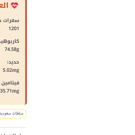
الع
سعرات حر
1201
كاربوهيد
74.58g
حديد:
5.02mg
فيتامين 
535.71mg
سلطات سعودية