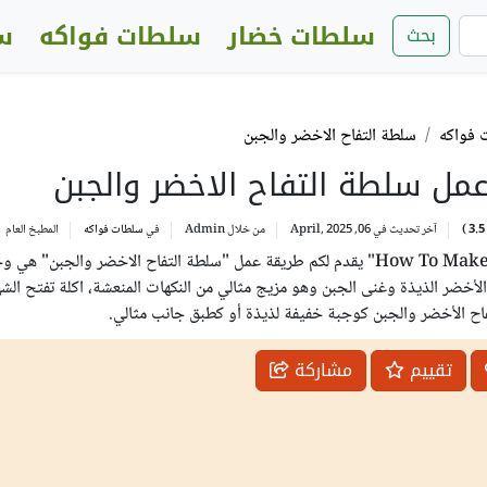
سلطات خضار
سلطات فواكه
س
بحث
 فواكه
سلطة التفاح الاخضر والجبن
مل سلطة التفاح الاخضر والجبن
3.5
)
آخر تحديث في 06, April, 2025
من خلال
Admin
في
سلطات فواكه
المطبخ
العام
موقع "How To Make Salad" يقدم لكم طريقة عمل "سلطة التفاح الاخضر والجبن" 
 الأخضر الذيذة وغنى الجبن وهو مزيج مثالي من النكهات المنعشة، اكلة تفتح الش
اح الأخضر والجبن كوجبة خفيفة لذيذة أو كطبق جانب مثالي.
تقييم
مشاركة