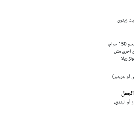
زيت زيتون
علبة جبن فيتا بحجم 150 جرام،
ن اخرى مثل
تزاريلا
أو جرجير)
الجمل
ز أو البندق،