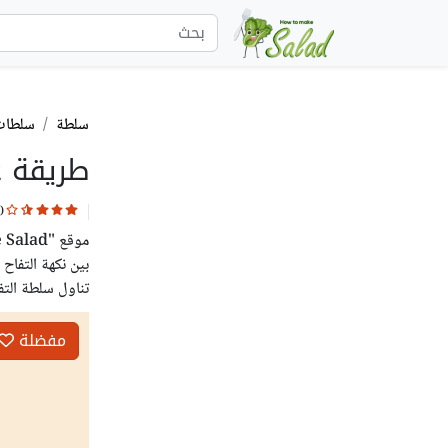
سلطة
سلطات
طريقة ع
(
بين نكهة التفاح
تناول سلطة التف
مفضلة