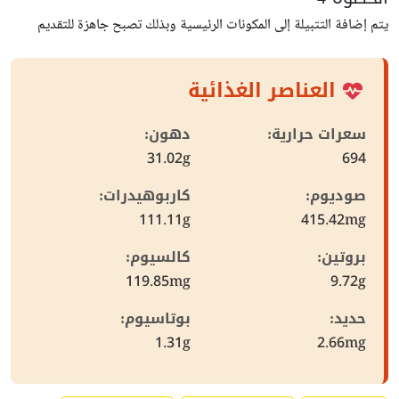
يتم إضافة التتبيلة إلى المكونات الرئيسية وبذلك تصبح جاهزة للتقديم
العناصر الغذائية
سعرات حرارية:
دهون:
31.02g
694
صوديوم:
كاربوهيدرات:
111.11g
415.42mg
بروتين:
كالسيوم:
119.85mg
9.72g
حديد:
بوتاسيوم:
1.31g
2.66mg