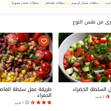
ايت
سلطات خضار للرجيم
سلطات طماطم
سلطات خضار مشوية
ى من نفس النوع
 السلطة الخضراء
طريقة عمل سلطة الفاصو
الحمراء
2 تقييم
1 تقييم