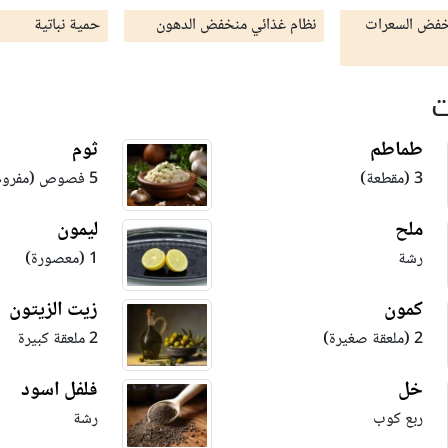
خفض السعرات
نظام غذائي منخفض الدهون
حمية نباتية
ت
طماطم
ثوم
3 (مقطعة)
5 فصوص (مفروم)
ملح
ليمون
رشة
1 (معصورة)
كمون
زيت الزيتون
2 (ملعقة صغيرة)
2 ملعقة كبيرة
خل
فلفل اسود
ربع كوب
رشة