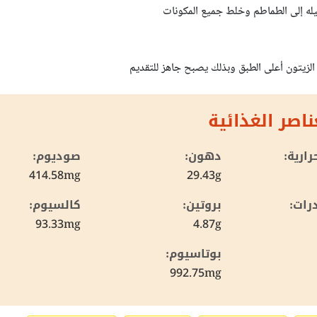
يله إلى الطماطم وخلط جميع المكونات
لزيتون أعلى الطبق وبذلك يصبح جاهز للتقديم
ناصر الغذائية
ارية:
دهون:
صوديوم:
414.58mg
29.43g
رات:
بروتين:
كالسيوم:
93.33mg
4.87g
بوتاسيوم:
992.75mg