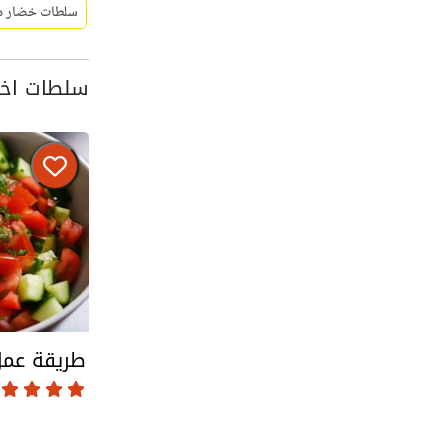
سلطات خضار د
سلطات اخر
طريقة عمل