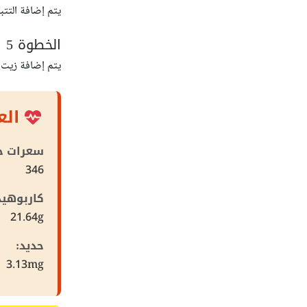
يتم إضافة التتب
الخطوة 5
يتم إضافة زيت ا
الع
سعرات حر
346
كاربوهيد
21.64g
حديد:
3.13mg