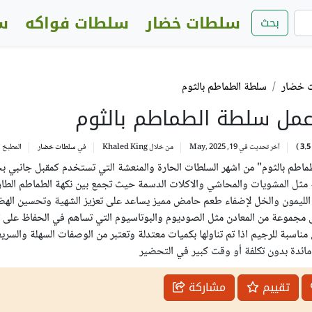
سلطات خضار
سلطات فواكه
س
بحث
 خضار
سلطة الطماطم بالثوم
مل سلطة الطماطم بالثوم
3.5
)
آخر تحديث في 19, May, 2025
من خلال
Khaled King
في
سلطات خضار
المطبخ
ا
طماطم بالثوم" من اشهر السلطات الحارة والمنعشة التي تستخدم كمقبل جانبي ب
ة مثل المشويات والمحاشي والاكلات الدسمة حيث تجمع بين نكهة الطماطم الطاز
الليمون والخل لإضفاء طعم حامض مميز يساعد على تعزيز الشهية وتحسين اله
 مجموعة من المعادن مثل الصوديوم والبوتاسيوم التي تساهم في الحفاظ على ت
اسبة للرجيم اذا تم تناولها بكميات معتدلة وتعتبر من الوصفات السهلة والسري
مائدة بدون تكلفة أو وقت كبير في التحضير
تقييم
مشاركة